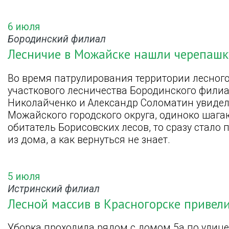
6 июля
Бородинский филиал
Лесничие в Можайске нашли черепашку
Во время патрулирования территории лесног
участкового лесничества Бородинского фили
Николайченко и Александр Соломатин увидели
Можайского городского округа, одиноко шага
обитатель Борисовских лесов, то сразу стало
из дома, а как вернуться не знает.
5 июля
Истринский филиал
Лесной массив в Красногорске привел
Уборка проходила рядом с домом 5а по улице