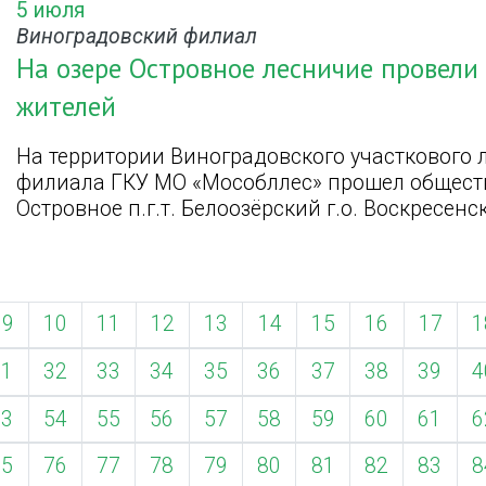
5 июля
Виноградовский филиал
На озере Островное лесничие провели
жителей
На территории Виноградовского участкового 
филиала ГКУ МО «Мособллес» прошел общест
Островное п.г.т. Белоозёрский г.о. Воскресенск
9
10
11
12
13
14
15
16
17
1
31
32
33
34
35
36
37
38
39
4
53
54
55
56
57
58
59
60
61
6
75
76
77
78
79
80
81
82
83
8