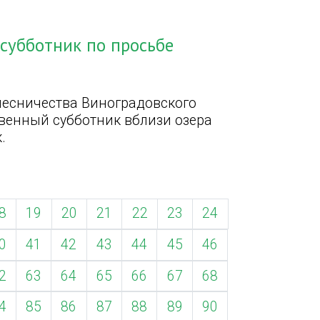
 субботник по просьбе
лесничества Виноградовского
венный субботник вблизи озера
.
8
19
20
21
22
23
24
0
41
42
43
44
45
46
2
63
64
65
66
67
68
4
85
86
87
88
89
90