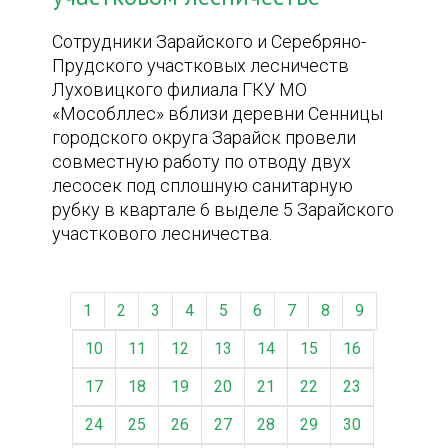
Сотрудники Зарайского и Серебряно-
Прудского участковых лесничеств
Луховицкого филиала ГКУ МО
«Мособллес» вблизи деревни Сенницы
городского округа Зарайск провели
совместную работу по отводу двух
лесосек под сплошную санитарную
рубку в квартале 6 выделе 5 Зарайского
участкового лесничества.
1
2
3
4
5
6
7
8
9
10
11
12
13
14
15
16
17
18
19
20
21
22
23
24
25
26
27
28
29
30