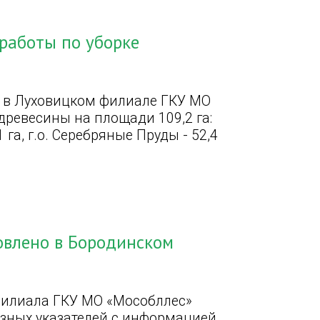
работы по уборке
а в Луховицком филиале ГКУ МО
ревесины на площади 109,2 га:
 га, г.о. Серебряные Пруды - 52,4
овлено в Бородинском
филиала ГКУ МО «Мособллес»
зных указателей с информацией.