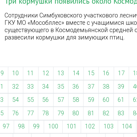
Три кормушки появились около Космо
Сотрудники Симбуховского участкового лесн
ГКУ МО «Мособллес» вместе с учащимися школ
существующего в Космодемьянской средней 
развесили кормушки для зимующих птиц.
9
10
11
12
13
14
15
16
17
1
31
32
33
34
35
36
37
38
39
4
53
54
55
56
57
58
59
60
61
6
75
76
77
78
79
80
81
82
83
8
97
98
99
100
101
102
103
104