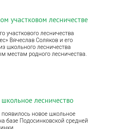
ом участковом лесничестве
о участкового лесничества
с» Вячеслав Соляков и его
из школьного лесничества
ым местам родного лесничества.
ь школьное лесничество
 появилось новое школьное
 на базе Подосинковской средней
инки.