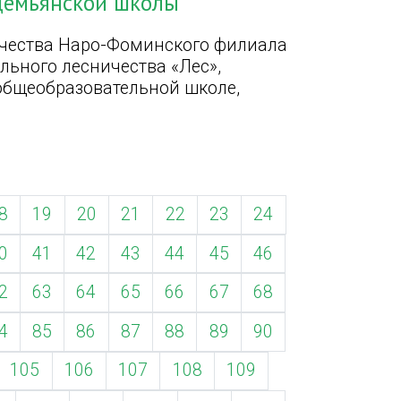
демьянской школы
ичества Наро-Фоминского филиала
ьного лесничества «Лес»,
общеобразовательной школе,
8
19
20
21
22
23
24
0
41
42
43
44
45
46
2
63
64
65
66
67
68
4
85
86
87
88
89
90
105
106
107
108
109