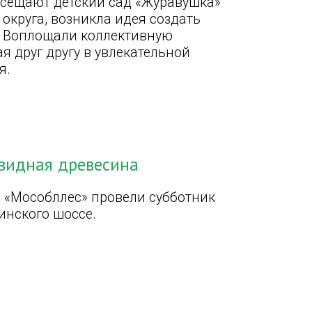
посещают детский сад «Журавушка»
 округа, возникла идея создать
 Воплощали коллективную
я друг другу в увлекательной
я.
квидная древесина
 «Мособллес» провели субботник
инского шоссе.