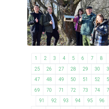
1
2
3
4
5
6
7
8
25
26
27
28
29
30
47
48
49
50
51
52
69
70
71
72
73
74
91
92
93
94
95
96