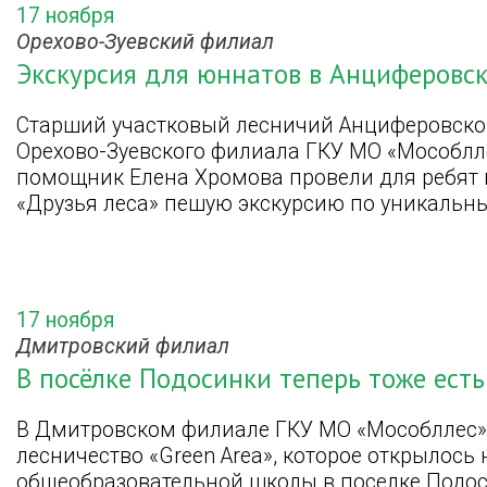
17 ноября
Орехово-Зуевский филиал
Экскурсия для юннатов в Анциферовск
Старший участковый лесничий Анциферовског
Орехово-Зуевского филиала ГКУ МО «Мособлле
помощник Елена Хромова провели для ребят 
«Друзья леса» пешую экскурсию по уникальн
17 ноября
Дмитровский филиал
В посёлке Подосинки теперь тоже ест
В Дмитровском филиале ГКУ МО «Мособллес»
лесничество «Green Area», которое открылось
общеобразовательной школы в поселке Подос