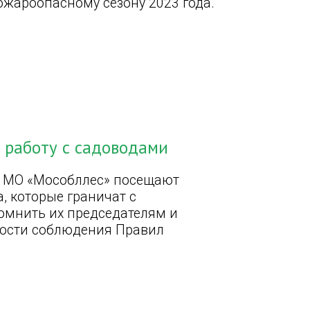
ожароопасному сезону 2023 года.
 работу с садоводами
У МО «Мособллес» посещают
, которые граничат с
омнить их председателям и
мости соблюдения Правил