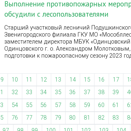
Выполнение противопожарных меропр
обсудили с лесопользователями
Старший участковый лесничий Подушкинского
Звенигородского филиала ГКУ МО «Мособллес
заместителем директора МБУК «Одинцовский п
Одинцовского г. о. Александром Молотковым,
подготовки к пожароопасному сезону 2023 го
9
10
11
12
13
14
15
16
17
1
31
32
33
34
35
36
37
38
39
4
53
54
55
56
57
58
59
60
61
6
75
76
77
78
79
80
81
82
83
8
97
98
99
100
101
102
103
104