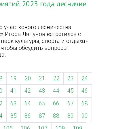
иятий 2023 года лесничие
 участкового лесничества
» Игорь Ляпунов встретился с
арк культуры, спорта и отдыха»
 чтобы обсудить вопросы
да.
8
19
20
21
22
23
24
0
41
42
43
44
45
46
2
63
64
65
66
67
68
4
85
86
87
88
89
90
105
106
107
108
109