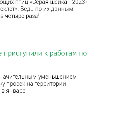
щих птиц «Серая шейка - 2023»
склет». Ведь по их данным
в четыре раза!
е приступили к работам по
 значительным уменьшением
ку просек на территории
в январе.