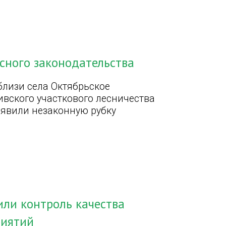
есного законодательства
близи села Октябрьское
вского участкового лесничества
явили незаконную рубку
или контроль качества
риятий