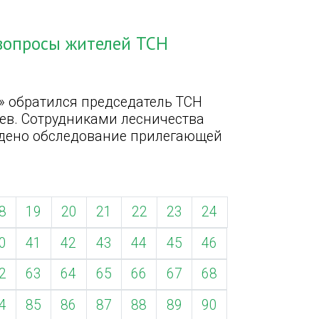
 вопросы жителей ТСН
 обратился председатель ТСН
ев. Сотрудниками лесничества
едено обследование прилегающей
8
19
20
21
22
23
24
0
41
42
43
44
45
46
2
63
64
65
66
67
68
4
85
86
87
88
89
90