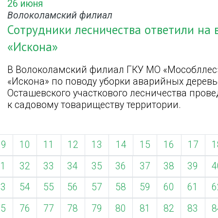
26 июня
Волоколамский филиал
Сотрудники лесничества ответили на
«Искона»
В Волоколамский филиал ГКУ МО «Мособллес»
«Искона» по поводу уборки аварийных деревь
Осташевского участкового лесничества пров
к садовому товариществу территории.
9
10
11
12
13
14
15
16
17
1
31
32
33
34
35
36
37
38
39
4
53
54
55
56
57
58
59
60
61
6
75
76
77
78
79
80
81
82
83
8