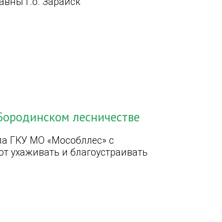
вны г.о. Зарайск
Бородинском лесничестве
а ГКУ МО «Мособллес» с
т ухаживать и благоустраивать