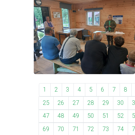
1
2
3
4
5
6
7
8
25
26
27
28
29
30
47
48
49
50
51
52
69
70
71
72
73
74