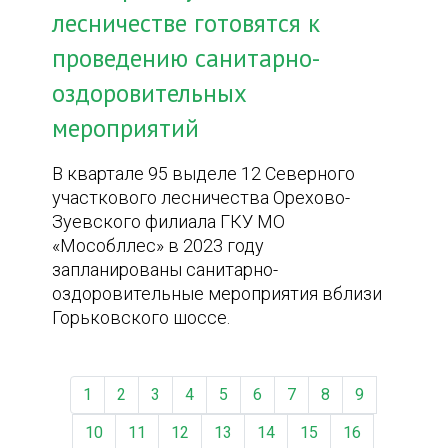
лесничестве готовятся к
проведению санитарно-
оздоровительных
мероприятий
В квартале 95 выделе 12 Северного
участкового лесничества Орехово-
Зуевского филиала ГКУ МО
«Мособллес» в 2023 году
запланированы санитарно-
оздоровительные мероприятия вблизи
Горьковского шоссе.
1
2
3
4
5
6
7
8
9
10
11
12
13
14
15
16