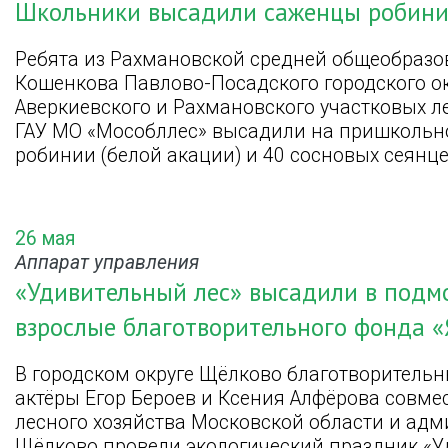
Школьники высадили саженцы робини
Ребята из Рахмановской средней общеобразо
Кошенкова Павлово-Посадского городского о
Аверкиевского и Рахмановского участковых л
ГАУ МО «Мособллес» высадили на пришкольн
робинии (белой акации) и 40 сосновых сеянце
26 мая
Аппарат управления
«Удивительный лес» высадили в подм
взрослые благотворительного фонда «Я
В городском округе Щёлково благотворительны
актёры Егор Бероев и Ксения Алфёрова совме
лесного хозяйства Московской области и адм
Щёлково провели экологический праздник «У