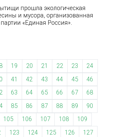
Мытищи прошла экологическая
есины и мусора, организованная
партии «Единая Россия».
8
19
20
21
22
23
24
0
41
42
43
44
45
46
2
63
64
65
66
67
68
4
85
86
87
88
89
90
105
106
107
108
109
2
123
124
125
126
127