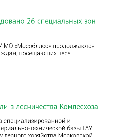
удовано 26 специальных зон
АУ МО «Мособллес» продолжаются
раждан, посещающих леса.
и в лесничества Комлесхоза
а специализированной и
ериально-технической базы ГАУ
у лесного хозяйства Московской