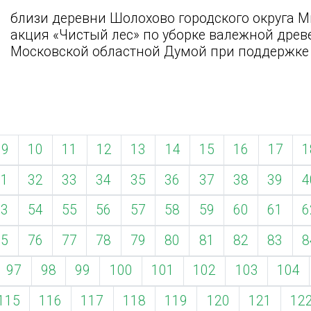
близи деревни Шолохово городского округа 
акция «Чистый лес» по уборке валежной древ
Московской областной Думой при поддержке 
9
10
11
12
13
14
15
16
17
1
31
32
33
34
35
36
37
38
39
4
53
54
55
56
57
58
59
60
61
6
75
76
77
78
79
80
81
82
83
8
97
98
99
100
101
102
103
104
115
116
117
118
119
120
121
12