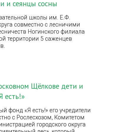
и и сеянцы сосны
вательной школы им. Е.Ф.
круга совместно с лесничими
есничеств Ногинского филиала
ой территории 5 саженцев
в.
осковном Щёлкове дети и
 есть!»
й фонд «Я есть!» его учредители
стно с Рослесхозом, Комитетом
инистрацией городского округа
дивительный лес», который