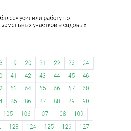
бллес» усилили работу по
земельных участков в садовых
8
19
20
21
22
23
24
0
41
42
43
44
45
46
2
63
64
65
66
67
68
4
85
86
87
88
89
90
105
106
107
108
109
2
123
124
125
126
127