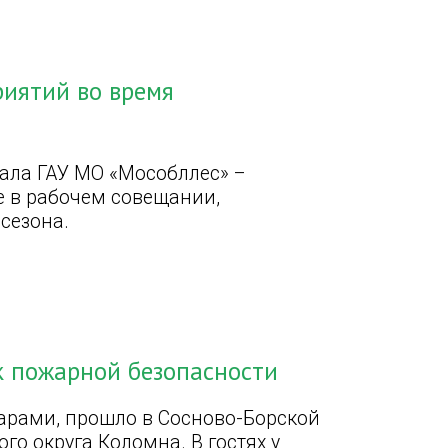
риятий во время
ала ГАУ МО «Мособллес» –
е в рабочем совещании,
сезона.
к пожарной безопасности
арами, прошло в Сосново-Борской
о округа Коломна. В гостях у