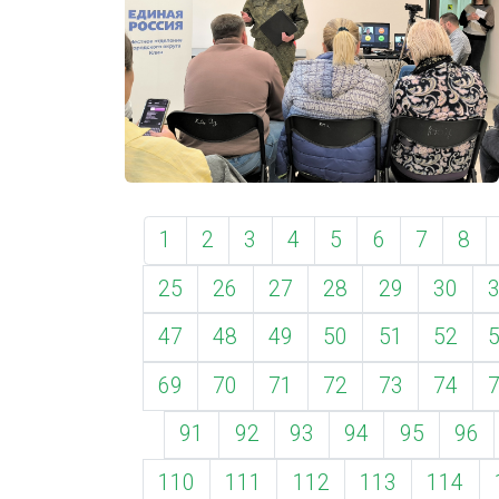
1
2
3
4
5
6
7
8
25
26
27
28
29
30
47
48
49
50
51
52
69
70
71
72
73
74
91
92
93
94
95
96
110
111
112
113
114