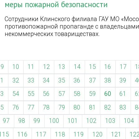
меры пожарной безопасности
Сотрудники Клинского филиала ГАУ МО «Мосо
противопожарной пропаганде с владельцами 
некоммерческих товариществах.
9
10
11
12
13
14
15
16
17
1
31
32
33
34
35
36
37
38
39
4
53
54
55
56
57
58
59
60
61
6
75
76
77
78
79
80
81
82
83
8
97
98
99
100
101
102
103
104
115
116
117
118
119
120
121
12