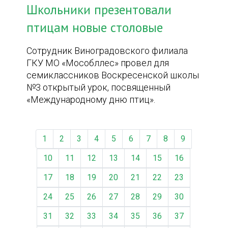
Школьники презентовали
птицам новые столовые
Сотрудник Виноградовского филиала
ГКУ МО «Мособллес» провел для
семиклассников Воскресенской школы
№3 открытый урок, посвященный
«Международному дню птиц».
1
2
3
4
5
6
7
8
9
10
11
12
13
14
15
16
17
18
19
20
21
22
23
24
25
26
27
28
29
30
31
32
33
34
35
36
37