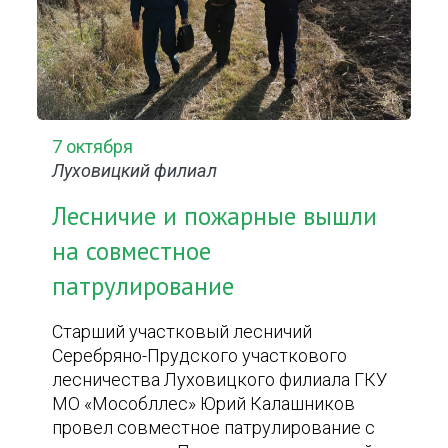
7 октября
Луховицкий филиал
Лесничие и пожарные вышли
на совместное
патрулирование
Старший участковый лесничий
Серебряно-Прудского участкового
лесничества Луховицкого филиала ГКУ
МО «Мособллес» Юрий Калашников
провел совместное патрулирование с