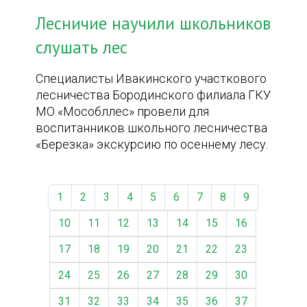
Лесничие научили школьников
слушать лес
Специалисты Ивакинского участкового
лесничества Бородинского филиала ГКУ
МО «Мособллес» провели для
воспитанников школьного лесничества
«Березка» экскурсию по осеннему лесу.
1
2
3
4
5
6
7
8
9
10
11
12
13
14
15
16
17
18
19
20
21
22
23
24
25
26
27
28
29
30
31
32
33
34
35
36
37