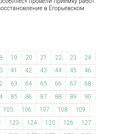
особллес» провели приемку работ
восстановление в Егорьевском
8
19
20
21
22
23
24
0
41
42
43
44
45
46
2
63
64
65
66
67
68
4
85
86
87
88
89
90
105
106
107
108
109
2
123
124
125
126
127