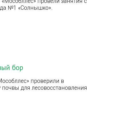
 «Мособллес» провели занятия с
ада №1 «Солнышко».
вый бор
Мособллес» проверили в
у почвы для лесовосстановления