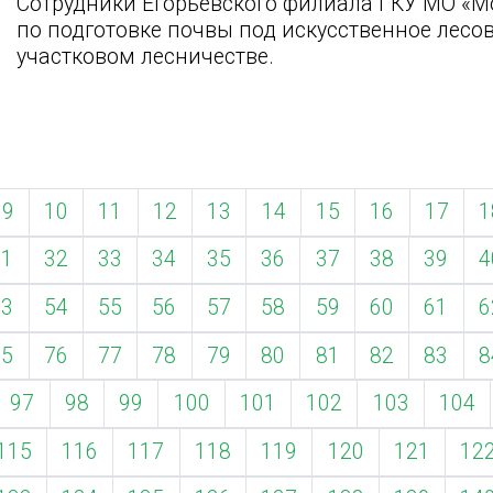
Сотрудники Егорьевского филиала ГКУ МО «М
по подготовке почвы под искусственное лесо
участковом лесничестве.
9
10
11
12
13
14
15
16
17
1
31
32
33
34
35
36
37
38
39
4
53
54
55
56
57
58
59
60
61
6
75
76
77
78
79
80
81
82
83
8
97
98
99
100
101
102
103
104
115
116
117
118
119
120
121
12