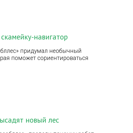
 скамейку-навигатор
обллес» придумал необычный
орая поможет сориентироваться
высадят новый лес