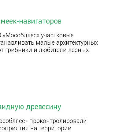
амеек-навигаторов
О «Мособллес» участковые
танавливать малые архитектурных
ют грибники и любители лесных
квидную древесину
особллес» проконтролировали
роприятия на территории