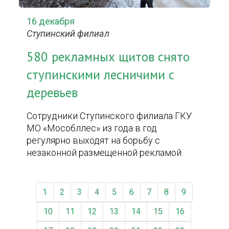
16 декабря
Ступинский филиал
580 рекламных щитов снято
ступинскими лесничими с
деревьев
Сотрудники Ступинского филиала ГКУ
МО «Мособллес» из года в год
регулярно выходят на борьбу с
незаконной размещенной рекламой.
1
2
3
4
5
6
7
8
9
10
11
12
13
14
15
16